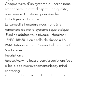
Chaque visite d’un système du corps nous 
amène vers un état d’esprit, une qualité, 
une poésie. Un atelier pour éveiller 
l’intelligence du corps.
Le samedi 21 octobre nous irons à la 
rencontre de notre système squelettique 
 Public : adultes tous niveaux  Horaires : 
13H30-18H30  Lieu : salle de danse à LA 
PAM  Intervenante : Rozenn Dubreuil  Tarif : 
60€ l’atelier
Inscription : 
https://www.helloasso.com/associations/ecol
e-les-pieds-nus/evenements/body-mind-
centering
En savoir : https://www.lespiedsnus.net/c-
est-quoi-1
Partager cet événement