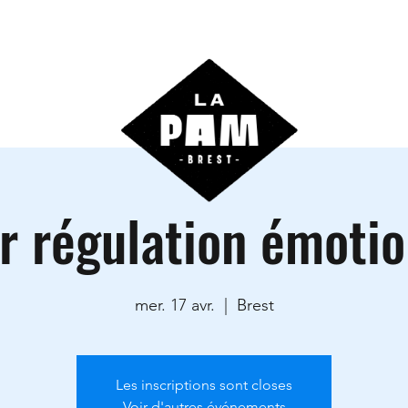
ctivités
Agenda
Les locations
Informations prati
er régulation émotio
mer. 17 avr.
  |  
Brest
Les inscriptions sont closes
Voir d'autres événements