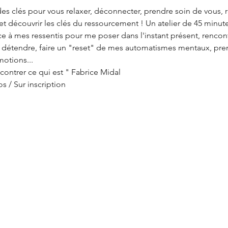
 des clés pour vous relaxer, déconnecter, prendre soin de vous, 
et découvrir les clés du ressourcement ! Un atelier de 45 minutes
e à mes ressentis pour me poser dans l'instant présent, rencont
 détendre, faire un "reset" de mes automatismes mentaux, pren
otions... 
ncontrer ce qui est " Fabrice Midal
s / Sur inscription 