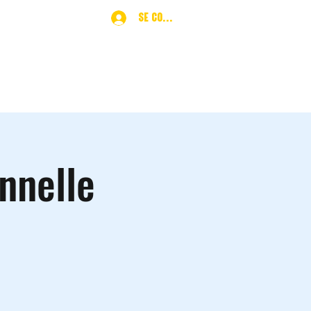
Se connecter
ques
More
nnelle