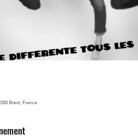
9200 Brest, France
énement