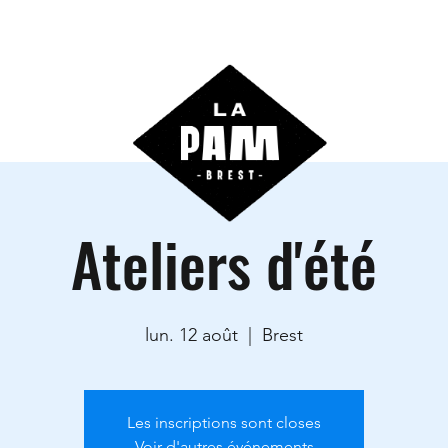
ctivités
Agenda
Les locations
Informations prati
Ateliers d'été
lun. 12 août
  |  
Brest
Les inscriptions sont closes
Voir d'autres événements