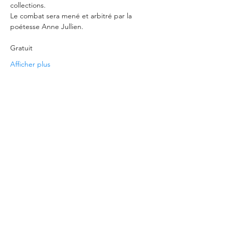
collections.
Le combat sera mené et arbitré par la 
poétesse Anne Jullien.
Gratuit
Afficher plus
Partager cet événement
©2021 - imprimé avec amour à Brest