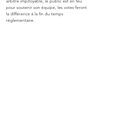
arbitre impitoyable, le public est en feu 
pour soutenir son équipe, les votes feront 
la différence à la fin du temps 
réglementaire.
Partager cet événement
©2021 - imprimé avec amour à Brest
que c'est...