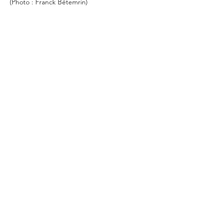
(Photo : Franck Bétemrin)
Partager cet événement
©2021 - imprimé avec amour à Brest
que c'est...
Nous contacter