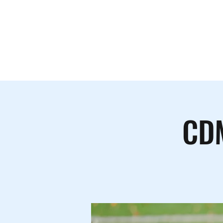
Le lieu
A
CDM