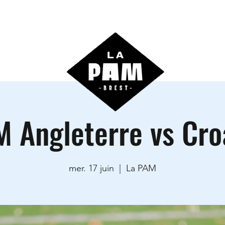
ctivités
Agenda
Les locations
Informations prati
 Angleterre vs Cro
mer. 17 juin
  |  
La PAM