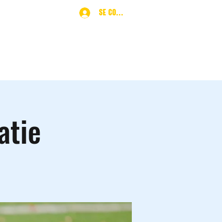
Se connecter
ques
More
atie