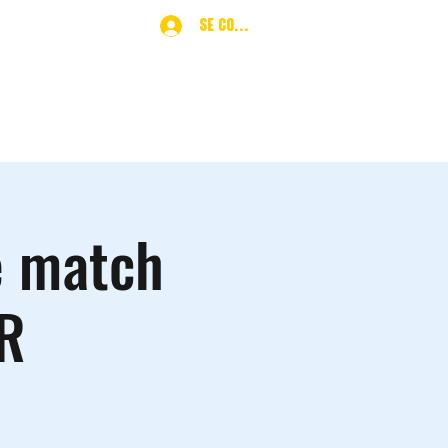
Se connecter
ques
More
e match
DR