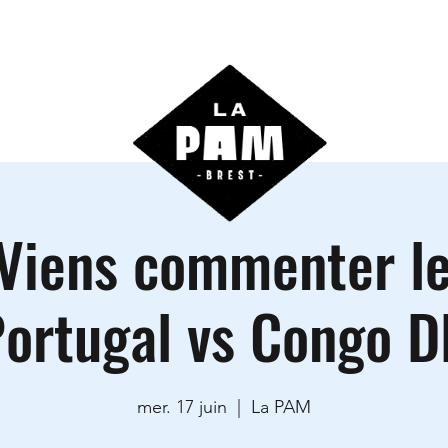
ctivités
Agenda
Les locations
Informations prati
Viens commenter l
ortugal vs Congo 
mer. 17 juin
  |  
La PAM