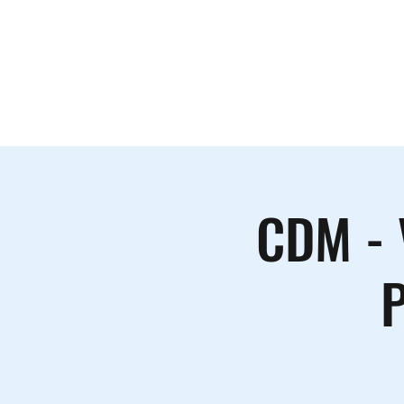
Le lieu
A
CDM - 
P