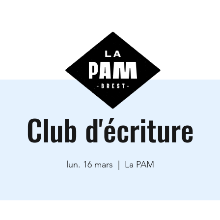
ctivités
Agenda
Les locations
Informations prati
Club d'écriture
lun. 16 mars
  |  
La PAM