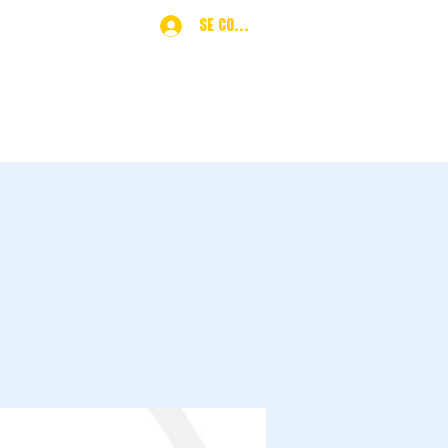
Se connecter
ques
More