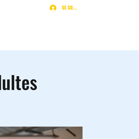
Se connecter
ques
More
ultes