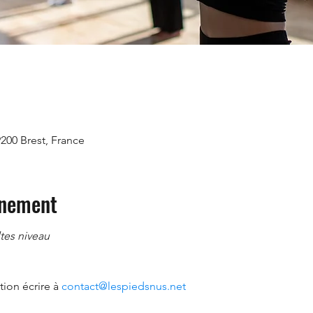
9200 Brest, France
énement
es niveau
ion écrire à 
contact@lespiedsnus.net