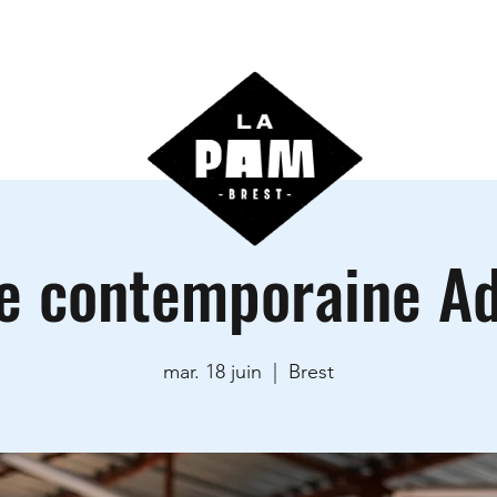
ctivités
Agenda
Les locations
Informations prati
e contemporaine Ad
mar. 18 juin
  |  
Brest