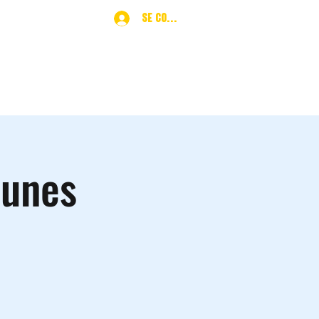
Se connecter
ques
More
eunes