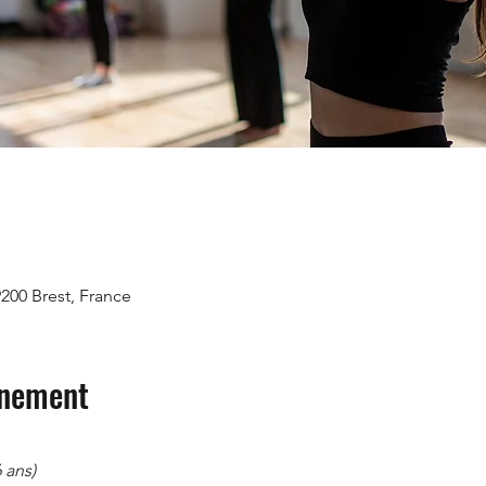
9200 Brest, France
énement
 ans) 