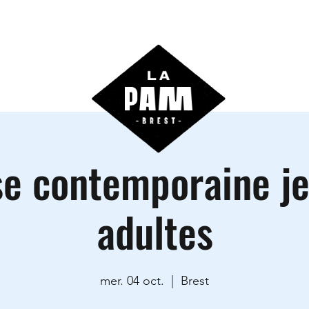
ctivités
Agenda
Les locations
Informations prati
e contemporaine j
adultes
mer. 04 oct.
  |  
Brest