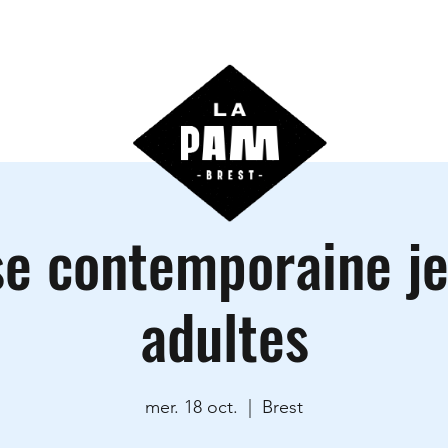
ctivités
Agenda
Les locations
Informations prati
e contemporaine j
adultes
mer. 18 oct.
  |  
Brest