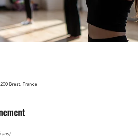
9200 Brest, France
énement
 ans) 