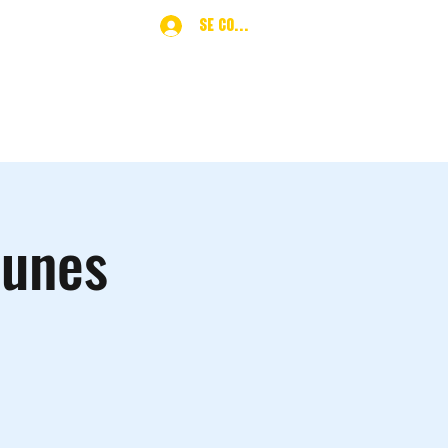
Se connecter
ques
More
eunes