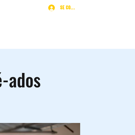
Se connecter
ques
More
é-ados