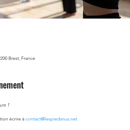
9200 Brest, France
énement
urs 1
ion écrire à 
contact@lespiedsnus.net