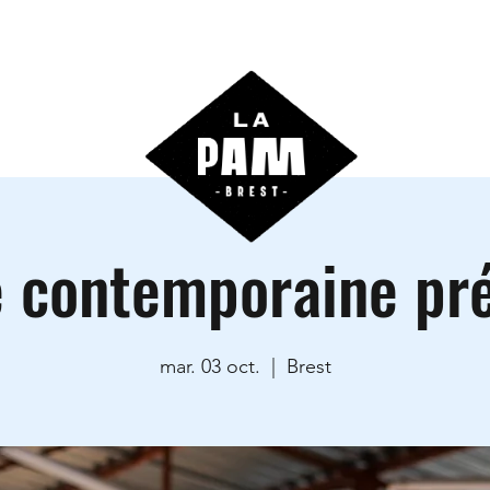
ctivités
Agenda
Les locations
Informations prati
 contemporaine pr
mar. 03 oct.
  |  
Brest