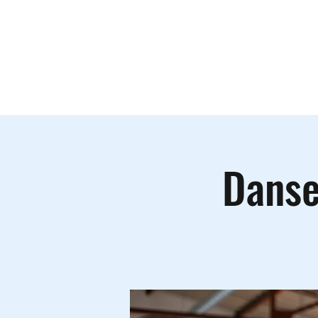
Le lieu
A
Danse