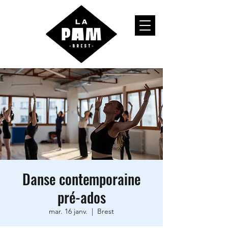
Danse contemporaine
pré-ados
mar. 16 janv.
  |  
Brest