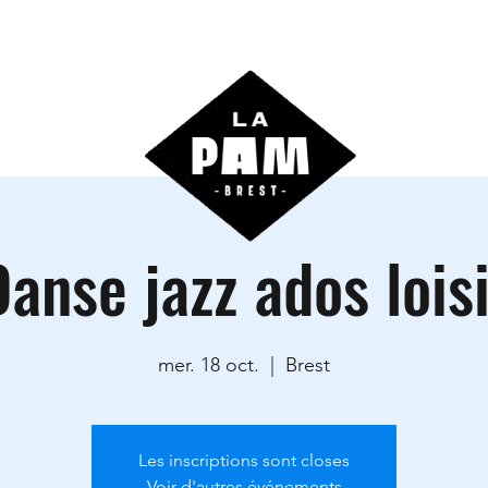
ctivités
Agenda
Les locations
Informations prati
anse jazz ados lois
mer. 18 oct.
  |  
Brest
Les inscriptions sont closes
Voir d'autres événements