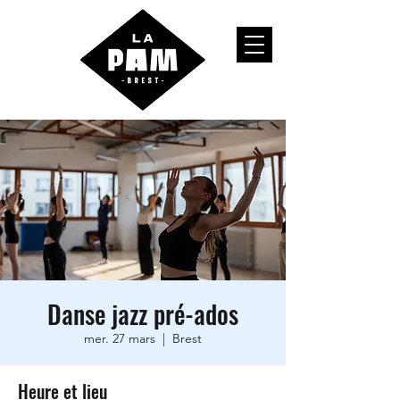
Danse jazz pré-ados
mer. 27 mars
  |  
Brest
Heure et lieu