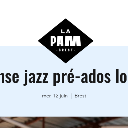
ctivités
Agenda
Les locations
Informations prati
se jazz pré-ados lo
mer. 12 juin
  |  
Brest