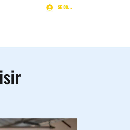
Se connecter
ques
More
isir