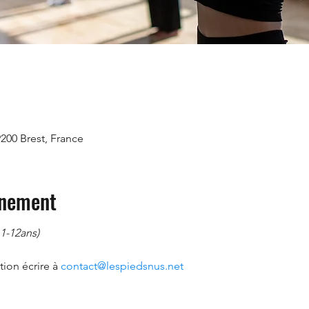
9200 Brest, France
énement
1-12ans) 
ion écrire à 
contact@lespiedsnus.net