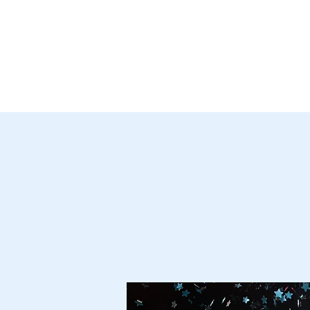
Le lieu
A