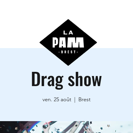
ctivités
Agenda
Les locations
Informations prati
Drag show
ven. 25 août
  |  
Brest