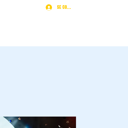
Se connecter
ques
More