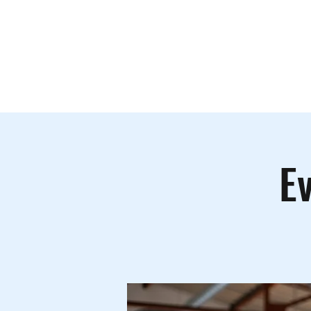
Le lieu
A
Ev