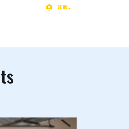
Se connecter
ques
More
nts