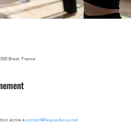
9200 Brest, France
énement
ion écrire à 
contact@lespiedsnus.net