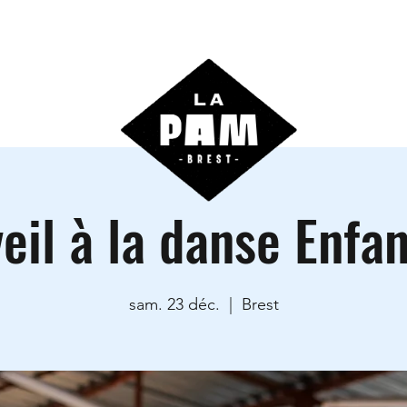
ctivités
Agenda
Les locations
Informations prati
eil à la danse Enfa
sam. 23 déc.
  |  
Brest