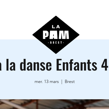
ctivités
Agenda
Les locations
Informations prati
à la danse Enfants 
mer. 13 mars
  |  
Brest