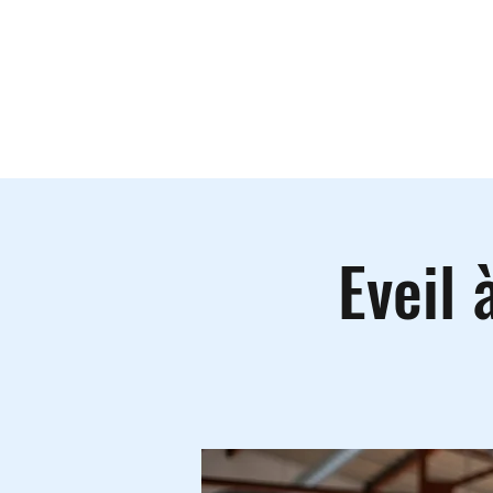
Le lieu
A
Eveil 