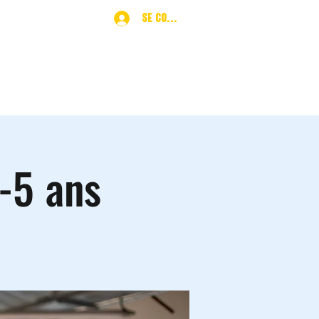
Se connecter
ques
More
4-5 ans