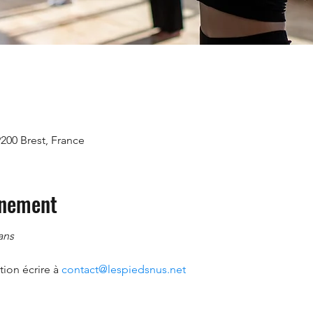
9200 Brest, France
énement
ans
ion écrire à 
contact@lespiedsnus.net