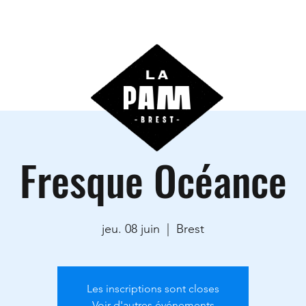
ctivités
Agenda
Les locations
Informations prati
Fresque Océance
jeu. 08 juin
  |  
Brest
Les inscriptions sont closes
Voir d'autres événements