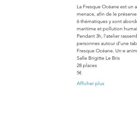
La Fresque Océane est un at
menace, afin de le préserver
6 thématiques y sont abordé
maritime et pollution huma
Pendant 3h, l'atelier rassem
personnes autour d'une tabl
Fresque Océane. Un·e animat
Salle Brigitte Le Bris
28 places
5€
Afficher plus