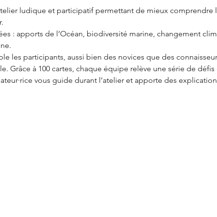
elier ludique et participatif permettant de mieux comprendre l’
.
es : apports de l’Océan, biodiversité marine, changement clima
ine.
ble les participants, aussi bien des novices que des connaisseur
e. Grâce à 100 cartes, chaque équipe relève une série de défis e
eur·rice vous guide durant l’atelier et apporte des explicati