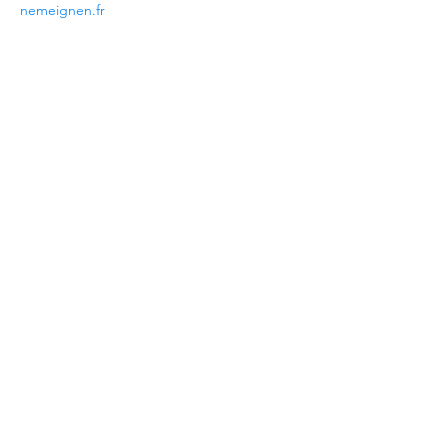
nemeignen.fr
Partager cet événement
©2021 - imprimé avec amour à Brest
que c'est...
Nous contacter