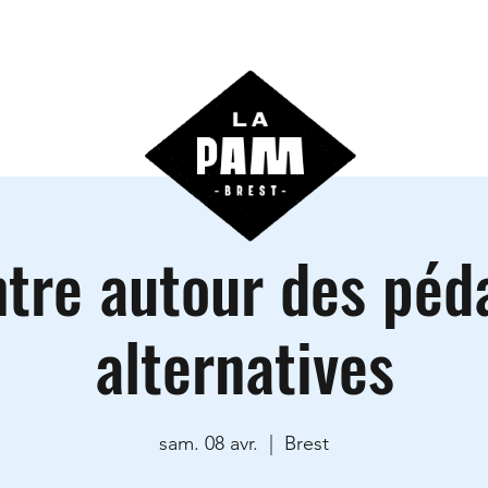
ctivités
Agenda
Les locations
Informations prati
tre autour des péd
alternatives
sam. 08 avr.
  |  
Brest