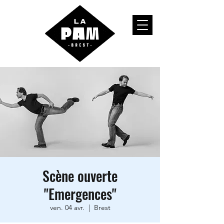
Scène ouverte
"Emergences"
ven. 04 avr.
  |  
Brest