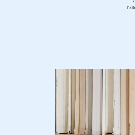
U
l'a