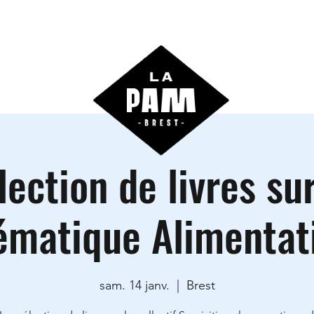
ctivités
Agenda
Les locations
Informations prati
lection de livres sur
ématique Alimentat
sam. 14 janv.
  |  
Brest