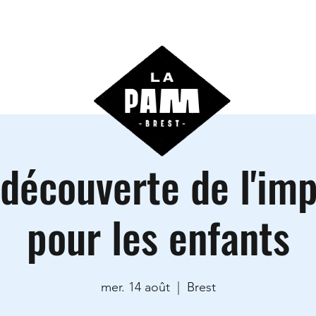
ctivités
Agenda
Les locations
Informations prati
 découverte de l'im
pour les enfants
mer. 14 août
  |  
Brest