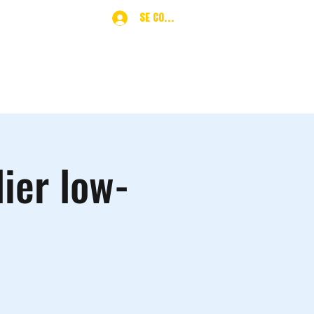
Se connecter
ques
More
lier low-