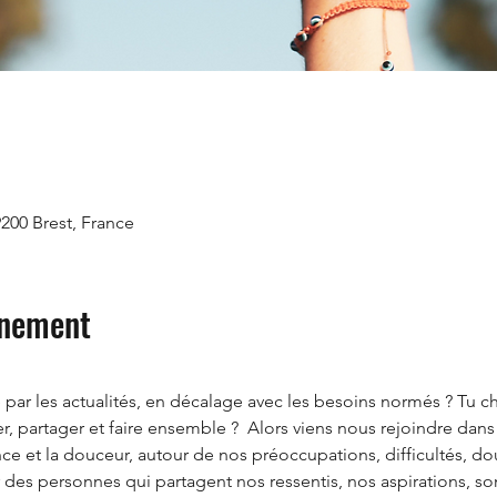
9200 Brest, France
énement
é.e par les actualités, en décalage avec les besoins normés ? T
er, partager et faire ensemble ?  Alors viens nous rejoindre da
ce et la douceur, autour de nos préoccupations, difficultés, dou
des personnes qui partagent nos ressentis, nos aspirations, so