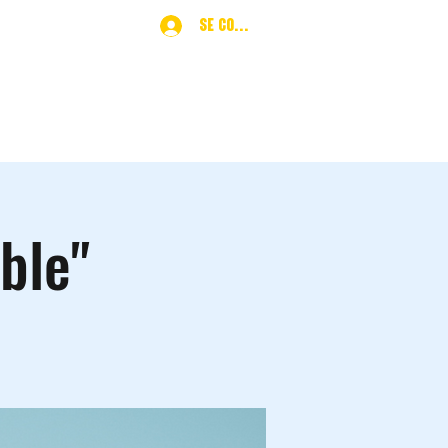
Se connecter
ques
More
ble"