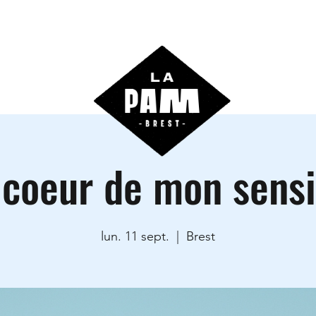
ctivités
Agenda
Les locations
Informations prati
 coeur de mon sensi
lun. 11 sept.
  |  
Brest