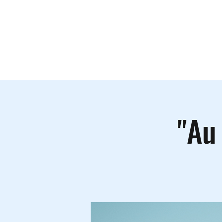
Le lieu
A
"Au