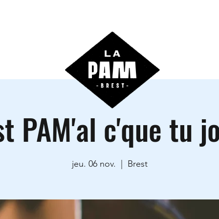
ctivités
Agenda
Les locations
Informations prati
st PAM'al c'que tu j
jeu. 06 nov.
  |  
Brest