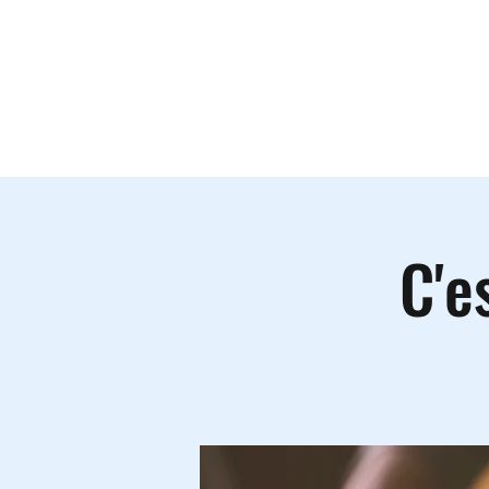
Le lieu
A
C'e