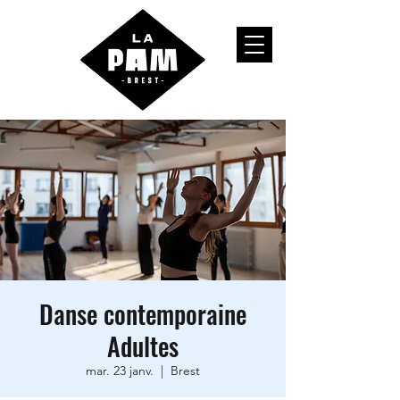
Danse contemporaine
Adultes
mar. 23 janv.
  |  
Brest