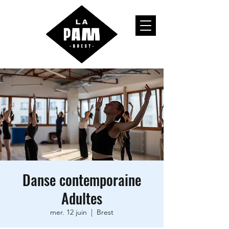
Danse contemporaine
Adultes
mer. 12 juin
  |  
Brest