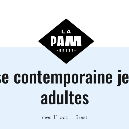
ctivités
Agenda
Les locations
Informations prati
e contemporaine j
adultes
mer. 11 oct.
  |  
Brest