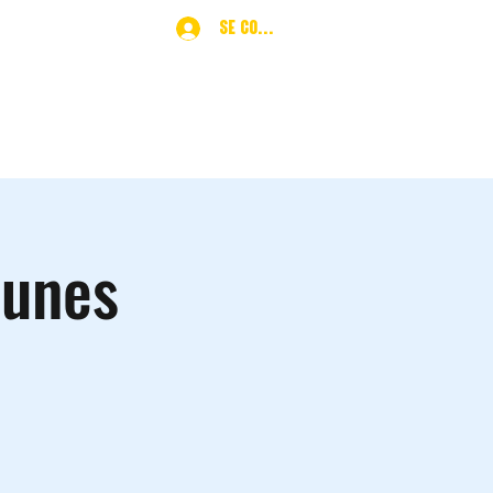
Se connecter
ques
More
eunes