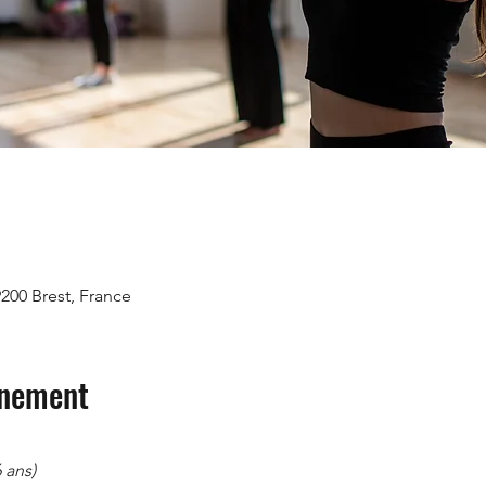
9200 Brest, France
énement
 ans) 