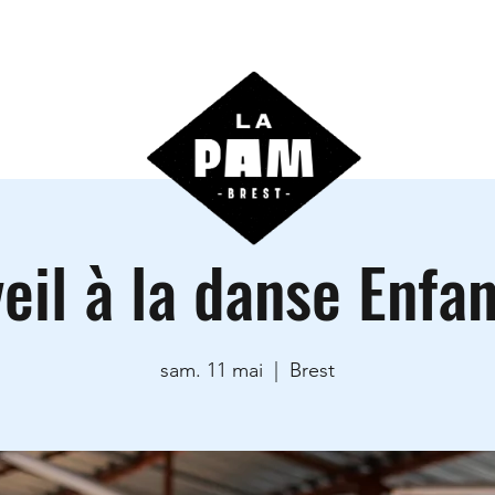
ctivités
Agenda
Les locations
Informations prati
eil à la danse Enfa
sam. 11 mai
  |  
Brest