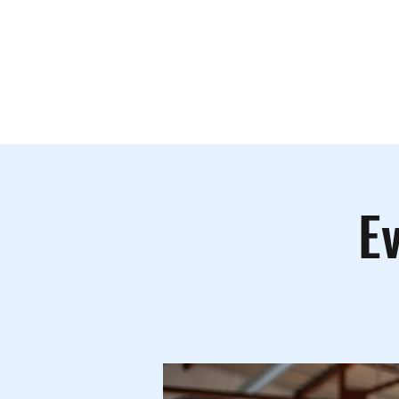
Le lieu
A
Ev