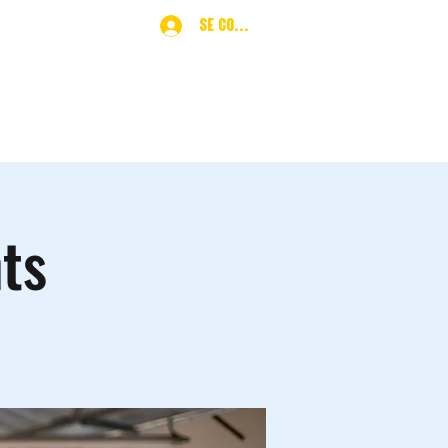
Se connecter
ques
More
nts