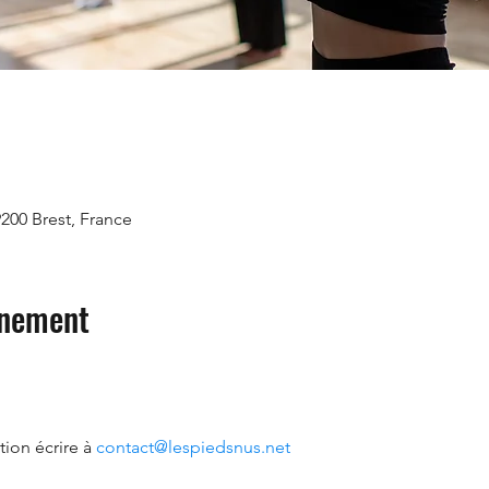
9200 Brest, France
énement
ion écrire à 
contact@lespiedsnus.net