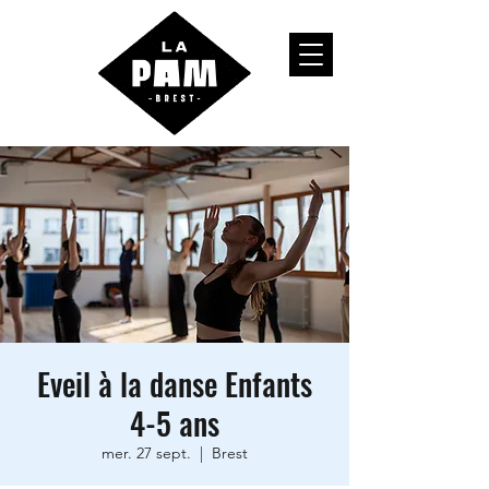
Eveil à la danse Enfants
4-5 ans
mer. 27 sept.
  |  
Brest