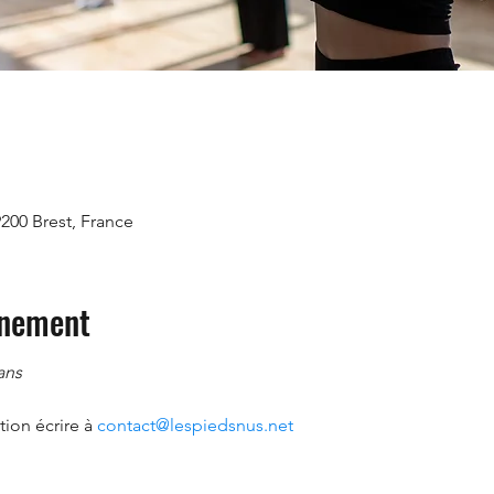
9200 Brest, France
énement
ans
ion écrire à 
contact@lespiedsnus.net