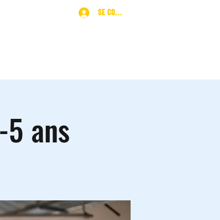
Se connecter
ques
More
4-5 ans