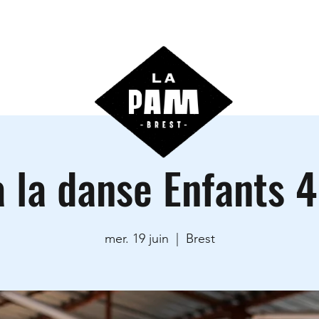
ctivités
Agenda
Les locations
Informations prati
à la danse Enfants 
mer. 19 juin
  |  
Brest