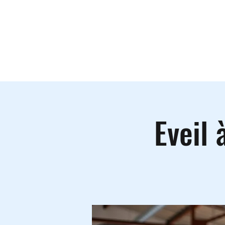
Le lieu
A
Eveil 