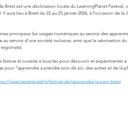
e Brest est une déclinaison locale du LearningPlanet Festival, o
 Il aura lieu à Brest du 22 au 25 janvier 2026, à l’occasion de la
èmes principaux les usages numériques au service des apprentiss
e au service d’une société inclusive, ainsi que la valorisation du 
égionale). ​​
 festive et ouverte à tous·tes pour découvrir et expérimenter à tr
age pour “apprendre à prendre soin de soi, des autres et de la p
tps://www.lapambrest.fr/festival-de-lapprendre-la-pam-brest