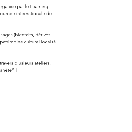
rganisé par le Learning 
 Journée internationale de 
ages (bienfaits, dérivés, 
patrimoine culturel local (à 
avers plusieurs ateliers, 
lanète” !