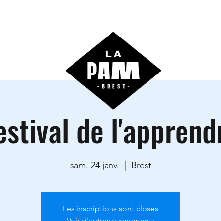
ctivités
Agenda
Les locations
Informations prati
estival de l'apprend
sam. 24 janv.
  |  
Brest
Les inscriptions sont closes
Voir d'autres événements