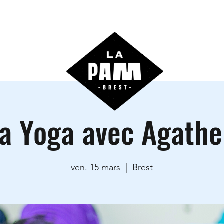
ctivités
Agenda
Les locations
Informations prati
a Yoga avec Agathe
ven. 15 mars
  |  
Brest