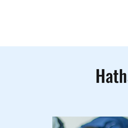
Le lieu
A
Hath