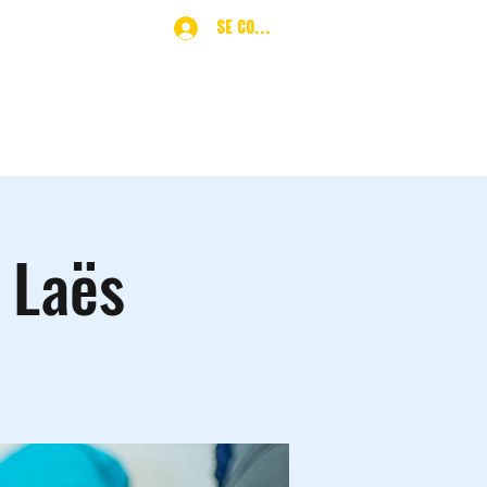
Se connecter
ques
More
 Laës