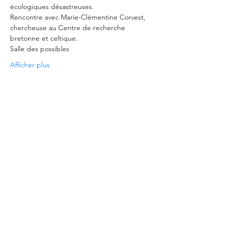
écologiques désastreuses.
Rencontre avec Marie-Clémentine Corvest, 
chercheuse au Centre de recherche 
bretonne et celtique.
Salle des possibles
Afficher plus
Partager cet événement
©2021 - imprimé avec amour à Brest