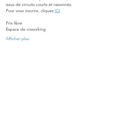
issus de circuits courts et raisonnés.
Pour vous inscrire, cliquez 
ICI
Prix libre
Espace de coworking
Afficher plus
Partager cet événement
©2021 - imprimé avec amour à Brest