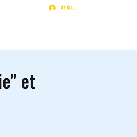
Se connecter
ques
More
ie" et