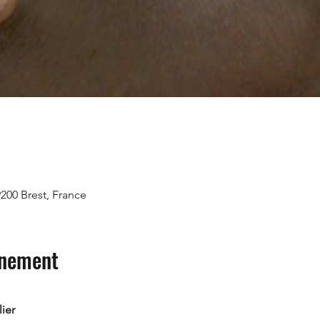
9200 Brest, France
énement
ier