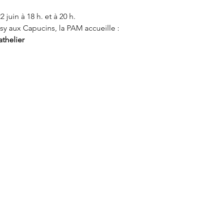
 juin à 18 h. et à 20 h.
sy aux Capucins, la PAM accueille :
thelier