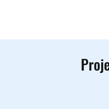
Le lieu
A
Proje