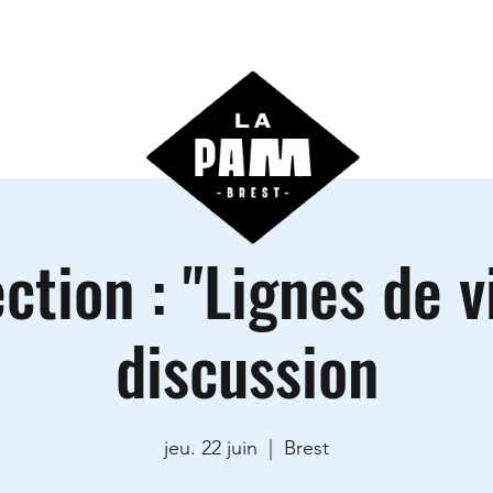
ctivités
Agenda
Les locations
Informations prati
ction : "Lignes de v
discussion
jeu. 22 juin
  |  
Brest