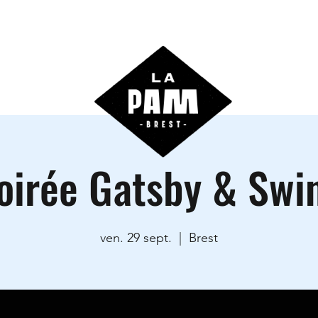
ctivités
Agenda
Les locations
Informations prati
oirée Gatsby & Swi
ven. 29 sept.
  |  
Brest