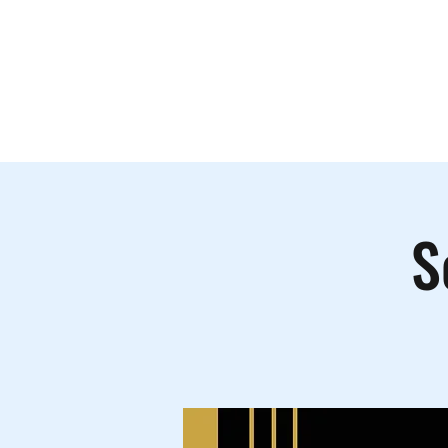
Le lieu
A
S