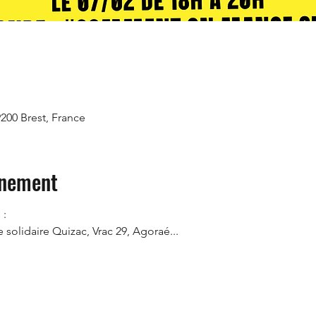
9200 Brest, France
énement
 :
 solidaire Quizac, Vrac 29, Agoraé...