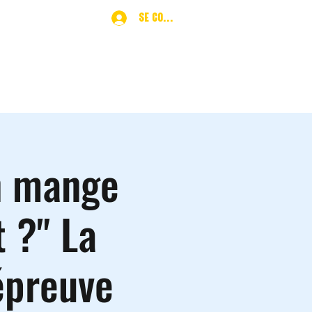
Se connecter
ques
More
n mange
 ?" La
’épreuve