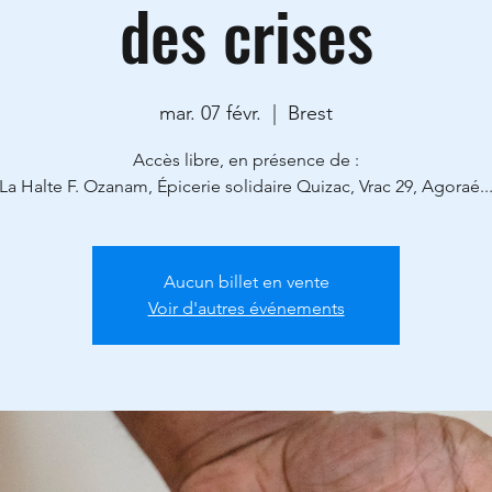
des crises
mar. 07 févr.
  |  
Brest
Accès libre, en présence de :
La Halte F. Ozanam, Épicerie solidaire Quizac, Vrac 29, Agoraé..
Aucun billet en vente
Voir d'autres événements