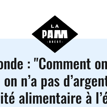
ctivités
Agenda
Les locations
Informations prati
ronde : "Comment o
 on n’a pas d’argent
ité alimentaire à l